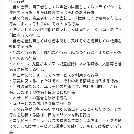
行う行為
・他の会員、第三者もしくは当社の財産もしくはプライバシーを
侵害する行為、または侵害するおそれのある行為
・他の会員、第三者もしくは当社に不利益もしくは損害を与える
行為、またはそれらのおそれのある行為
・法令若しくは公序良俗に違反し、又は当社若しくは第三者に不
利益を与える行為
・他者を差別若しくは誹謗中傷し、又はその名誉若しくは信用を
毀損する行為
・犯罪的行為もしくは犯罪的行為に結びつく行為、またはそのお
それのある行為
・わいせつ、児童ポルノ又は児童虐待にあたる画像、文書等を送
信又は掲載する行為
・第三者になりすまして本サービスを利用する行為
・事実に反する、またはそのおそれのある情報を提供する行為
・当社の承認なく、本サービスを通じて、営利を目的とした行
為、またはその準備を目的とした行為
・本サービスの運営を妨げる行為
・本サービスの信用を毀損する行為
・その行為が前各号のいずれかに該当することを知りつつ、その
行為を助長する態様・目的でリンクを貼る行為
・コンピューターウィルス等有害なプログラムを本サービスを通
じて、または本サービスに関連して使用し、もしくは提供する行
為