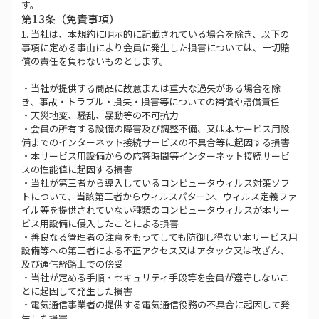
す。
第13条（免責事項）
1. 当社は、本規約に明示的に記載されている場合を除き、以下の
事項に定める事由により会員に発生した損害については、一切賠
償の責任を負わないものとします。
・当社が提供する商品に故意または重大な過失がある場合を除
き、事故・トラブル・損失・損害等についての補償や賠償責任
・天災地変、騒乱、暴動等の不可抗力
・会員の所有する設備の障害及び調整不備、又は本サービス用設
備までのインターネット接続サービスの不具合等に起因する損害
・本サービス用設備からの応答時間等インターネット接続サービ
スの性能値に起因する損害
・当社が第三者から導入しているコンピュータウィルス対策ソフ
トについて、当該第三者からウィルスパターン、ウィルス定義ファ
イル等を提供されていない種類のコンピュータウィルスが本サー
ビス用設備に侵入したことによる損害
・善良なる管理者の注意をもってしても防御し得ない本サービス用
設備等への第三者による不正アクセス又はアタック又は改ざん、
及び通信経路上での傍受
・当社が定める手順・セキュリティ手段等を会員が遵守しないこ
とに起因して発生した損害
・電気通信事業者の提供する電気通信役務の不具合に起因して発
生した損害