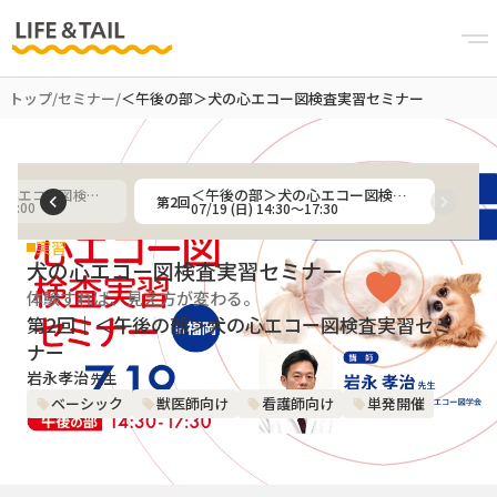
トップ
/
セミナー
/
＜午後の部＞犬の心エコー図検査実習セミナー
＜午後の部＞犬の心エコー図検査実習セミナー
＜午前の部＞犬の心エコー図検査実習セミナー
第
2
回
07/19 (日) 14:30〜17:30
〜13:00
実習
犬の心エコー図検査実習セミナー
体験すれば、見え方が変わる。
第2回｜＜午後の部＞犬の心エコー図検査実習セミ
ナー
岩永孝治
先生
ベーシック
獣医師向け
看護師向け
単発開催