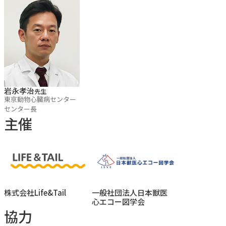
■習得できるスキル
・心エコーの基本操作を習得
・標準断面の描出と計測ができる
・ドプラ法とMMVD評価の基礎が身につく
岩永孝治
先生
東京動物心臓病センター
■セミナーのポイント
センター長
主催
・初心者でも基礎から1日で学べる
・ハンズオン中心で実践力が身につく
・獣医師・愛玩動物看護師それぞれに対応
※事前にお読みください
株式会社Life&Tail
一般社団法人日本獣医
心エコー図学会
・講演・実習中の録音・録画はご遠慮ください
協力